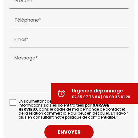
Prénom
Téléphone*
Email*
Message*
Urgence dépannage
alarm
02 35 97 76 64 | 06 09 35 61 26
En soumettant ce formulaire, j'accepte que les
informations saisies soient traitées par
GARAGE
HERVIEUX
dans le cadre de ma demande de contact et
de la relation commerciale qui peut en découler.
En savoir
plus en consultant notre politique de confidentialité.
*