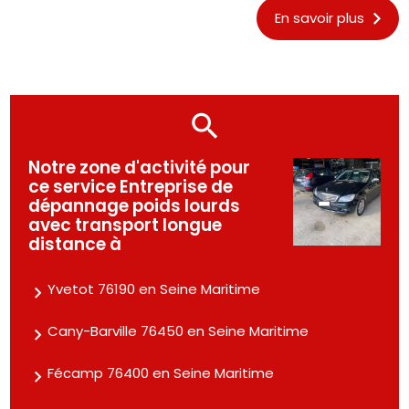
En savoir plus
Notre zone d'activité pour
ce service Entreprise de
dépannage poids lourds
avec transport longue
distance à
Yvetot 76190 en Seine Maritime
Cany-Barville 76450 en Seine Maritime
Fécamp 76400 en Seine Maritime