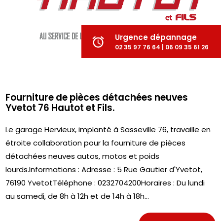
Urgence dépannage
alarm
02 35 97 76 64 | 06 09 35 61 26
Fourniture de pièces détachées neuves
Yvetot 76 Hautot et Fils.
Le garage Hervieux, implanté à Sasseville 76, travaille en
étroite collaboration pour la fourniture de pièces
détachées neuves autos, motos et poids
lourds.Informations : Adresse : 5 Rue Gautier d'Yvetot,
76190 YvetotTéléphone : 0232704200Horaires : Du lundi
au samedi, de 8h à 12h et de 14h à 18h...