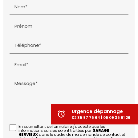
Nom*
Prénom
Téléphone*
Email*
Message*
Urgence dépannage
alarm
02 35 97 76 64 | 06 09 35 61 26
En soumettant ce formulaire, j'accepte que les
informations saisies soient traitées par
GARAGE
HERVIEUX
dans le cadre de ma demande de contact et