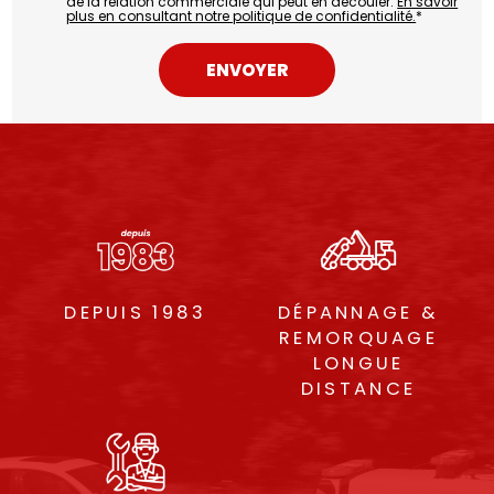
de la relation commerciale qui peut en découler.
En savoir
plus en consultant notre politique de confidentialité.
*
DEPUIS 1983
DÉPANNAGE &
REMORQUAGE
LONGUE
DISTANCE