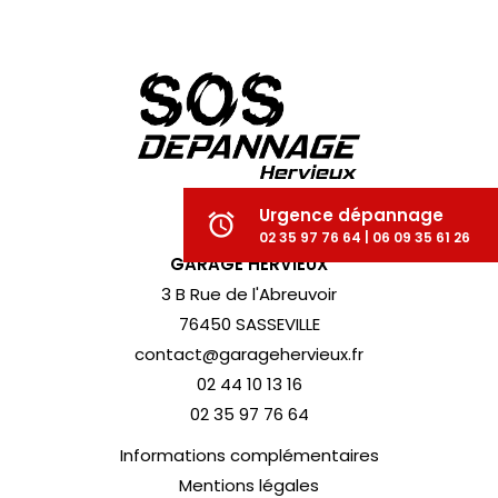
Urgence dépannage
alarm
02 35 97 76 64 | 06 09 35 61 26
GARAGE HERVIEUX
3 B Rue de l'Abreuvoir
76450 SASSEVILLE
contact@garagehervieux.fr
02 44 10 13 16
02 35 97 76 64
Informations complémentaires
Mentions légales