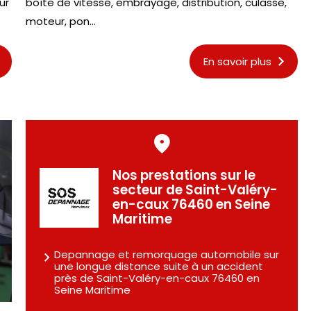
ur
boîte de vitesse, embrayage, distribution, culasse,
moteur, pon...
En savoir plus
Nos prestations sur le
secteur de Saint-Valéry-
en-caux 76460 en Seine
Maritime
Depannage et remorquage automobile sur
une longue distance suite à un accident
près de Saint-Valéry-en-caux 76460 en
Seine Maritime