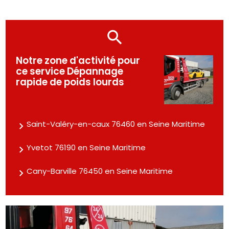
Notre zone d'activité pour
ce service Dépannage
rapide de poids lourds
Saint-Valéry-en-caux 76460 en Seine Maritime
Yvetot 76190 en Seine Maritime
Cany-Barville 76450 en Seine Maritime