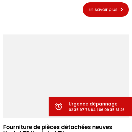
En savoir plus
Urgence dépannage
alarm
02 35 97 76 64 | 06 09 35 61 26
Fourniture de pièces détachées neuves