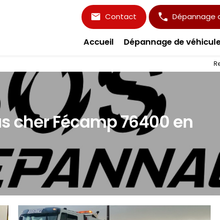
Contact
Dépannage d'
Accueil
Dépannage de véhicul
R
s cher Fécamp 76400 en