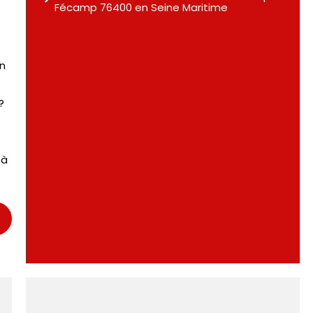
Fécamp 76400 en Seine Maritime
in
?
 à