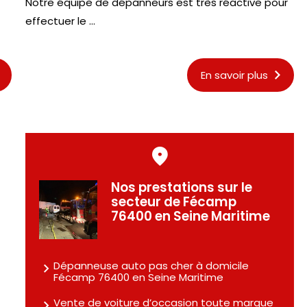
Notre équipe de dépanneurs est très réactive pour
effectuer le ...
En savoir plus
Nos prestations sur le
secteur de Fécamp
76400 en Seine Maritime
Dépanneuse auto pas cher à domicile
Fécamp 76400 en Seine Maritime
Vente de voiture d’occasion toute marque