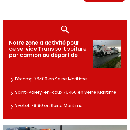
Notre zone d'activité pour
ce service Transport voiture
par camion au départ de
Fécamp 76400 en Seine Maritime
Saint-Valéry-en-caux 76460 en Seine Maritime
Yvetot 76190 en Seine Maritime